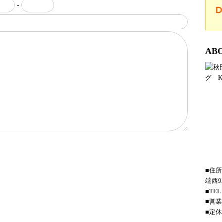
-
AB
■住所
端西92
■TEL
■営業
■定