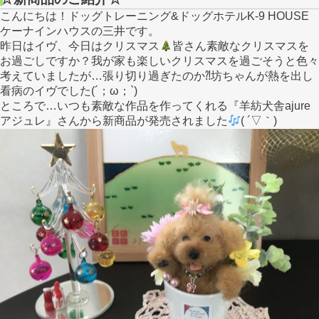
こんにちは！ドッグトレーニング&ドッグホテルK-9 HOUSE
ケーナインハウスの三井です。
昨日はイヴ、今日はクリスマス
皆さん素敵なクリスマスを
お過ごしですか？我が家も楽しいクリスマスを過ごそうと色々
考えていましたが…張り切り過ぎたのか⁈坊ちゃんが熱を出し
看病のイヴでした(´；ω；`)
ところで…いつも素敵な作品を作ってくれる『羊紡犬舎ajure
アジュレ』さんから新商品が発売されました
( ´▽｀)