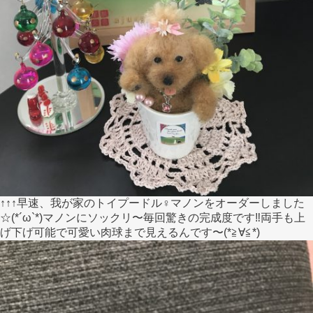
↑↑↑早速、我が家のトイプードル♀マノンをオーダーしました
☆(*´ω`*)マノンにソックリ〜毎回驚きの完成度です‼︎両手も上
げ下げ可能で可愛い肉球まで見えるんです〜(*≧∀≦*)