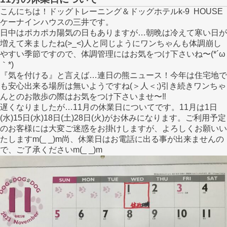
こんにちは！ドッグトレーニング＆ドッグホテルk-9 HOUSE
ケーナインハウスの三井です。
日中はポカポカ陽気の日もありますが…朝晩は冷えて寒い日が
増えて来ましたね(>_<)人と同じようにワンちゃんも体調崩し
やすい季節ですので、体調管理にはお気をつけ下さいね〜(*´ω
｀*)
『気を付ける』と言えば…連日の熊ニュース！今年は住宅地で
も安心出来る場所は無いようですね(＞人＜;)引き続きワンちゃ
んとのお散歩の際はお気をつけ下さいませ〜‼︎
遅くなりましたが…11月の休業日についてです。11月は1日
(水)15日(水)18日(土)28日(火)がお休みになります。ご利用予定
のお客様には大変ご迷惑をお掛けしますが、よろしくお願いい
たしますm(_ _)m尚、休業日はお電話に出る事が出来ませんの
で、ご了承くださいm(_ _)m