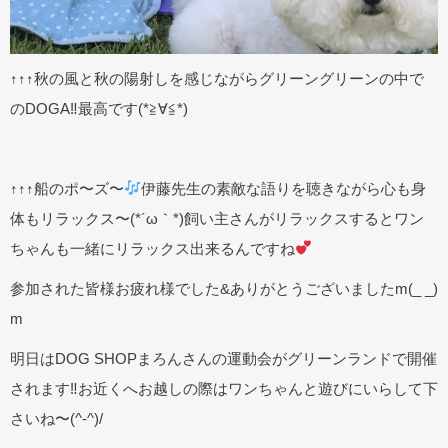
↑↑↑秋の風と秋の陽射しを感じながらグリーングリーンの中で
のDOGA‼︎最高です(*≧∀≦*)
↑↑↑船のポ〜ズ〜
伊藤先生の素敵な語りを聴きながら心も身
体もリラックス〜(*´ω｀*)飼い主さんがリラックスするとワン
ちゃんも一緒にリラックス出来るんですね
参加された皆様お疲れ様でした&ありがとうございましたm(_ _)
m
明日はDOG SHOPまろんさんの運動会がグリーンランドで開催
されます‼︎お近くへお越しの際はワンちゃんと遊びにいらして下
さいね〜(^-^)/