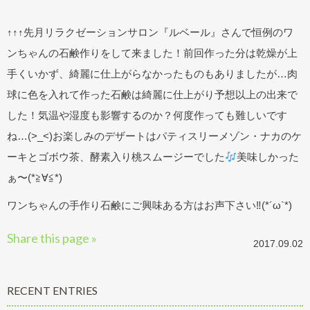
↑↑↑先月リラクゼーションサロン『ルベール』さんで恒例のワ
ンちゃんの石鹸作りをして来ました！前回作った分は乾燥が上
手くいかず、綺麗に仕上がらなかったものもありましたが…肉
球に色を入れて作った石鹸は綺麗に仕上がり予想以上の出来で
した！気温や湿度も影響するのか？何度作っても難しいです
ね…(>_<)お楽しみのデザートはパティスリーメゾン・ナカのケ
ーキとゴボウ茶、酵素入り桃スムージーでした
美味しかった
ぁ〜(*≧∀≦*)
ワンちゃんの手作り石鹸にご興味ある方はお声下さい‼︎(*´ω`*)
Share this page »
2017.09.02
RECENT ENTRIES