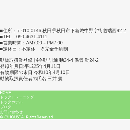
■住所：〒010-0146 秋田県秋田市下新城中野字街道端西92-2
■TEL：090-4631-4111
■営業時間：AM7:00～PM7:00
■定休日：不定休 ※完全予約制
動物取扱業登録 指令動 訓練 動24-4 保管 動24-2
登録年月日:平成25年4月11日
有効期限の末日:令和10年4月10日
動物取扱責任者の氏名:三井 規
HOME
ドッグトレーニング
ドッグホテル
ブログ
お問い合わせ
© K9 HOUSE All Rights Reserved.