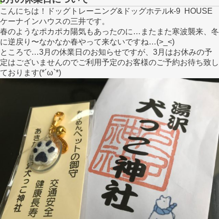
こんにちは！ドッグトレーニング&ドッグホテルk-9 HOUSE
ケーナインハウスの三井です。
春のようなポカポカ陽気もあったのに…またまた寒波襲来、冬
に逆戻り〜なかなか春やって来ないですね…(>_<)
ところで…3月の休業日のお知らせですが、3月はお休みの予
定はございませんのでご利用予定のお客様のご予約お待ち致し
ております(*´ω`*)