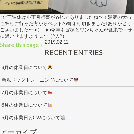
↑↑↑三連休は小正月行事が各地でありましたね〜！湯沢の犬っ
こ祭りに行った方からペットの御守り頂きました♪ありがとう
ございました〜m(_ _)m今年も皆様とワンちゃんが健康で幸せ
に過ごせますように〜（^人^）
2019.02.12
Share this page »
RECENT ENTRIES
8月の休業日について
新規ドッグトレーニングについて
7月の休業日について
6月の休業日について
5月の休業日とGWについて
アーカイブ