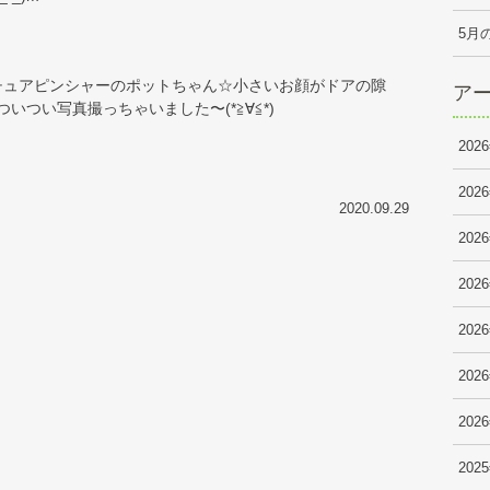
5月
ニチュアピンシャーのポットちゃん☆小さいお顔がドアの隙
ア
つい写真撮っちゃいました〜(*≧∀≦*)
202
202
2020.09.29
202
202
202
202
202
202