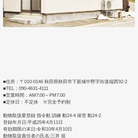
■住所：〒010-0146 秋田県秋田市下新城中野字街道端西92-2
■TEL：090-4631-4111
■営業時間：AM7:00～PM7:00
■定休日：不定休 ※完全予約制
動物取扱業登録 指令動 訓練 動24-4 保管 動24-2
登録年月日:平成25年4月11日
有効期限の末日:令和10年4月10日
動物取扱責任者の氏名:三井 規