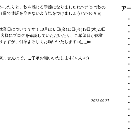
ったりと、秋を感じる季節になりましたね〜(*´ω`*)秋の
ア
目で体調を崩さないよう気をつけましょうね〜(о´∀`о)
日についてです！10月は６日(金)13日(金)19日(木)28日
為、お客様にブログを確認していただいたり、ご希望日が休業
ますが、何卒よろしくお願いいたしますm(_ _)m
ませんので、ご了承お願いいたします(＞人＜;)
2023.09.27