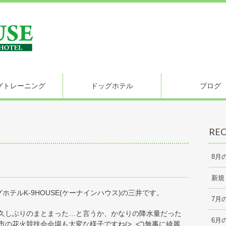
グトレーニング
ドッグホテル
ブログ
REC
8月
新規
テルK-9HOUSE(ケーナインハウス)の三井です。
7月
久しぶりのまとまった…と言うか、かなりの降水量だった
6月
の花火競技会会場も大変な様子ですね(>_<")無事に綺麗