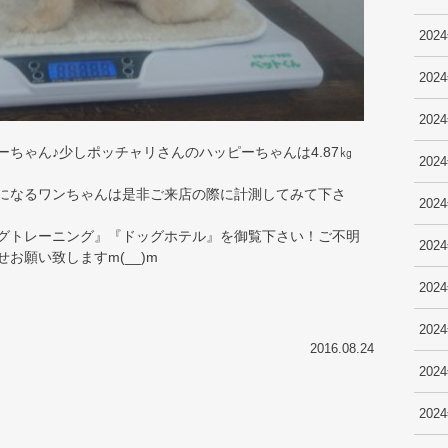
202
202
202
ちゃん♪少しポッチャリさんのハッピーちゃんは4.87㎏
202
になるワンちゃんは是非ご来店の際に計測してみて下さ
202
グトレーニング』『ドッグホテル』を御覧下さい！ご不明
202
お願い致しますm(__)m
202
202
2016.08.24
202
202