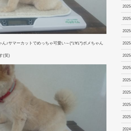
202
202
202
♪サマーカットでめっちゃ可愛い～(*≧∀≦*)ポメちゃん
202
(笑)
202
202
202
202
202
202
202